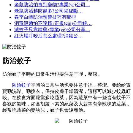
老鼠防治怕毒到寵物?專業(yè)公司…
老鼠防治越防越多?公司揭秘斷…
春季白蟻防治預警技巧有哪些
消毒殺菌怕不達標?正規(guī)公司解…
滅蚊子只靠噴藥?專業(yè)公司分享…
紅火蟻叮咬后怎么處理?消殺公…
防治蚊子
防治蚊子平時的日常生活也要注意干凈，整潔。
防治蚊子
平時的日常生活也要注意干凈，整潔。要給給寶
寶勤洗澡、勤換衣，保持皮膚干燥清潔，這樣可以減少蚊蟲叮
咬。在飲食方面應當多吃蔬菜，因為蔬菜中有一些含有蚊子不
喜歡的氣味，如含胡蘿卜素的蔬菜及大蒜等有辛辣味的蔬菜，
經常吃蔬菜的嬰幼兒，蚊子也會遠離他。