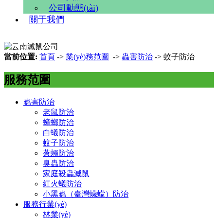
公司動態(tài)
關于我們
當前位置:
首頁
->
業(yè)務范圍
->
蟲害防治
-> 蚊子防治
服務范圍
蟲害防治
老鼠防治
蟑螂防治
白蟻防治
蚊子防治
蒼蠅防治
臭蟲防治
家庭殺蟲滅鼠
紅火蟻防治
小黑蟲（臺灣蠛蠓）防治
服務行業(yè)
林業(yè)