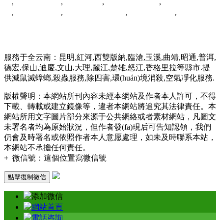
司
,
云南滅鼠公司
,
臨滄滅蟑螂
,
云南滅蟑螂公司
,
昆明消毒殺菌公
司
,
紅河白蟻防治
,
昆明臭蟲防治公司
,
昆明蟑螂防治
,
云南滅四害
服務
服務于全云南：昆明,紅河,西雙版納,臨滄,玉溪,曲靖,昭通,普洱,
德宏,保山,迪慶,文山,大理,麗江,楚雄,怒江,香格里拉等縣市.提
供滅鼠滅蟑螂,殺蟲服務,除四害,環(huán)境消殺,空氣凈化服務.
版權聲明：本網站所刊內容未經本網站及作者本人許可，不得
下載、轉載或建立鏡像等，違者本網站將追究其法律責任。本
網站所用文字圖片部分來源于公共網絡或者素材網站，凡圖文
未署名者均為原始狀況，但作者發(fā)現后可告知認領，我們
仍會及時署名或依照作者本人意愿處理，如未及時聯系本站，
本網站不承擔任何責任。
+
微信號：
這個位置寫微信號
點擊復制微信
添加微信
網站首頁
電話咨詢