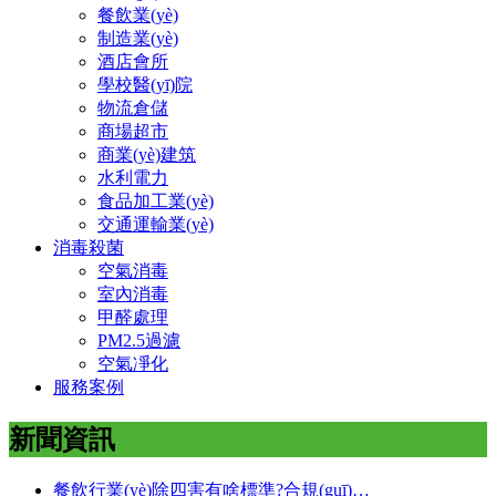
餐飲業(yè)
制造業(yè)
酒店會所
學校醫(yī)院
物流倉儲
商場超市
商業(yè)建筑
水利電力
食品加工業(yè)
交通運輸業(yè)
消毒殺菌
空氣消毒
室內消毒
甲醛處理
PM2.5過濾
空氣凈化
服務案例
新聞資訊
餐飲行業(yè)除四害有啥標準?合規(guī)…