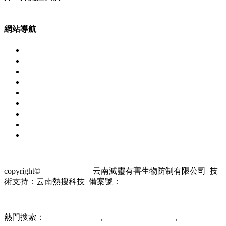
網站導航
網站首頁
蟲害防治
服務行業(yè)
消毒殺菌
服務案例
榮譽資質
新聞資訊
關于我們
聯系我們
copyright©
m.ipsolive.com
云南滅靈有害生物防制有限公司 技
術支持：云南熱搜科技
備案號：
滇ICP備2022006563號-1
熱門搜索：
昆明除四害公司
,
云南除四害消殺公司
,
昆明消殺公