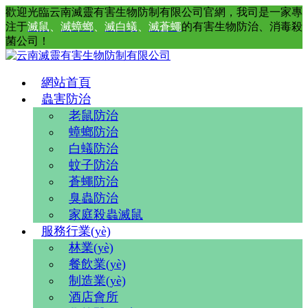
歡迎光臨云南滅靈有害生物防制有限公司官網，我司是一家專
注于
滅鼠
、
滅蟑螂
、
滅白蟻
、
滅蒼蠅
的有害生物防治、消毒殺
菌公司！
網站首頁
蟲害防治
老鼠防治
蟑螂防治
白蟻防治
蚊子防治
蒼蠅防治
臭蟲防治
家庭殺蟲滅鼠
服務行業(yè)
林業(yè)
餐飲業(yè)
制造業(yè)
酒店會所