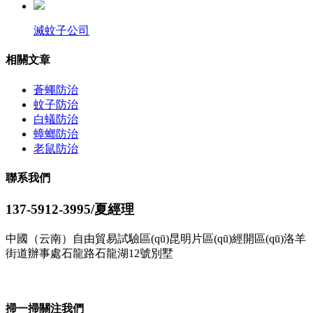
滅蚊子公司
相關文章
蒼蠅防治
蚊子防治
白蟻防治
蟑螂防治
老鼠防治
聯系我們
137-5912-3995/夏經理
中國（云南）自由貿易試驗區(qū)昆明片區(qū)經開區(qū)洛羊
街道辦事處石龍路石龍湖12號別墅
了解更多
掃一掃關注我們