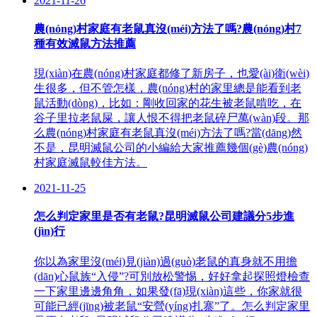
2021-11-26
農(nóng)村家庭有老鼠真沒(méi)方法了嗎?農(nóng)村7
種有效滅鼠方法推薦
現(xiàn)在農(nóng)村家庭都修了新房子，也愛(ài)衛(wèi)
生很多，但不管怎樣，農(nóng)村的家里總是能看到老
鼠活動(dòng)，比如：剛收回家的花生被老鼠啃吃，在
谷子里拉老鼠屎，讓人恨不得把老鼠碎尸萬(wàn)段。那
么農(nóng)村家庭有老鼠真沒(méi)方法了嗎?當(dāng)然
不是，昆明滅鼠公司的小編給大家推薦幾個(gè)農(nóng)
村家庭滅鼠較佳方法。
2021-11-25
怎么判定家里是否有老鼠?昆明滅鼠公司建議分5步進
(jìn)行
你以為家里沒(méi)見(jiàn)過(guò)老鼠的真身就不用擔
(dān)心鼠族“入侵”?可別放松警惕，好好拿起探照燈檢查
一下家里邊邊角角，如果發(fā)現(xiàn)這些，你家就很
可能已經(jīng)被老鼠“安營(yíng)扎寨”了。怎么判定家里