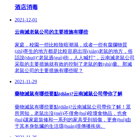
酒店消毒
2021-12-01
云南滅老鼠公司的主要措施有哪些
家庭，校園一些比較陰暗潮濕，或者一些有腐爛物質
(zhì)寄生的地方都是比較容易出現(xiàn)老鼠的地方，俗
話說(shuō)“老鼠過(guò)街，人人喊打”，云南滅老鼠公司
采取的主要措施就有效的控制了老鼠的數(shù)量。那滅
老鼠公司的主要措施有哪些呢？
2021-11-29
藥物滅鼠有哪些要點(diǎn)?云南滅鼠公司帶你了解
藥物滅鼠有哪些要點(diǎn)?云南滅鼠公司帶你了解！眾
所周知，老鼠出沒(méi)不僅會(huì)咬壞食物品，也會
(huì)讓家庭裝修和一系列的家具受到損傷，更會(huì)由
于其本身骯臟的生活環(huán)境傳播疾病。