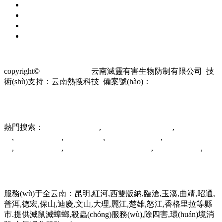
榮譽(yù)資質(zhì)
新聞資訊
關(guān)于我們
聯(lián)系我們
copyright©
m.ipsolive.com
云南滅靈有害生物防制有限公司 技
術(shù)支持：云南熱搜科技
備案號(hào)：
滇ICP備
2022006563號(hào)-1
熱門搜索：
昆明除四害公司
,
云南除四害消殺公司
,
昆明消殺公
司
,
云南滅鼠公司
,
臨滄滅蟑螂
,
云南滅蟑螂公司
,
昆明消毒殺菌公
司
,
紅河白蟻防治
,
昆明臭蟲(chóng)防治公司
,
昆明蟑螂防治
,
云
南滅四害服務(wù)
服務(wù)于全云南：昆明,紅河,西雙版納,臨滄,玉溪,曲靖,昭通,
普洱,德宏,保山,迪慶,文山,大理,麗江,楚雄,怒江,香格里拉等縣
市.提供滅鼠滅蟑螂,殺蟲(chóng)服務(wù),除四害,環(huán)境消