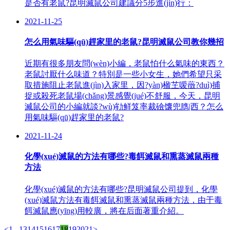
是否有老鼠?昆明滅鼠公司建議分5步進(jìn)行：
2021-11-25
怎么用氣味驅(qū)趕家里的老鼠?昆明滅鼠公司教你幾招
近期有很多朋友問(wèn)小編，老鼠怕什么氣味的東西？
老鼠討厭什么味道？特別是一些小女生，她們希望只采
取措施阻止老鼠進(jìn)入家里，因?yàn)楹芏嗳藢?duì)捕
捉或殺死老鼠場(chǎng)景感覺(jué)不舒服，今天，昆明
滅鼠公司的小編就談?wù)劺鲜笈率裁礆馕兜臇|西？怎么
用氣味驅(qū)趕家里的老鼠?
2021-11-24
化學(xué)滅鼠的方法有哪些?毒餌滅鼠和熏蒸滅鼠兩種
方法
化學(xué)滅鼠的方法有哪些?昆明滅鼠公司提到，化學
(xué)滅鼠方法有毒餌滅鼠和熏蒸滅鼠兩種方法，由于毒
餌滅鼠應(yīng)用較廣，將在后面著重介紹。
<
1
...
13
14
15
16
17
18
19
20
21
>